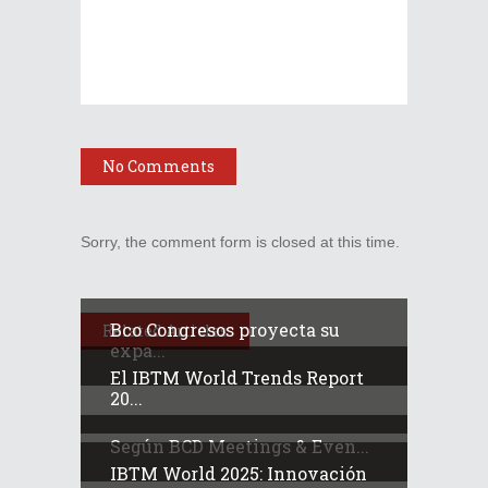
No Comments
Sorry, the comment form is closed at this time.
Bco Congresos proyecta su
Related Articles
expa...
El IBTM World Trends Report
20...
Según BCD Meetings & Even...
IBTM World 2025: Innovación