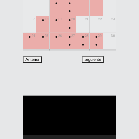
•
•
•
•
•
•
17
18
19
20
21
22
23
•
•
•
•
•
•
•
24
25
26
27
28
29
30
•
•
•
31
Reproductor
de
vídeo