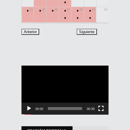
•
•
•
•
•
•
•
24
25
26
27
28
29
30
•
•
•
31
Reproductor
de
vídeo
00:00
00:30