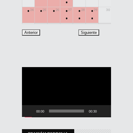
•
•
•
•
•
•
•
24
25
26
27
28
29
30
•
•
•
31
Reproductor
de
vídeo
00:00
00:30