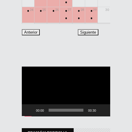
•
•
•
•
•
•
•
24
25
26
27
28
29
30
•
•
•
31
Reproductor
de
vídeo
00:00
00:30