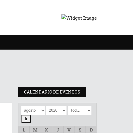
CALENDARIO DE EVENTOS
e
L
M
X
J
V
S
D