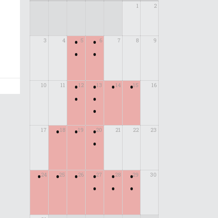
1
2
•
•
3
4
5
6
7
8
9
•
•
•
•
•
•
10
11
12
13
14
15
16
•
•
•
•
•
•
17
18
19
20
21
22
23
•
•
•
•
•
•
•
24
25
26
27
28
29
30
•
•
•