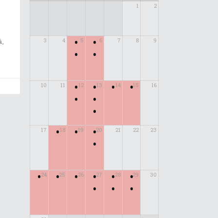
1
2
•
•
3
4
5
6
7
8
9
á,
•
•
•
•
•
•
10
11
12
13
14
15
16
•
•
•
•
•
•
17
18
19
20
21
22
23
•
•
•
•
•
•
•
24
25
26
27
28
29
30
•
•
•