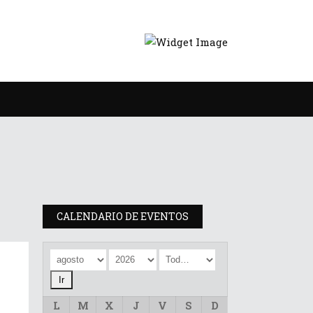
CALENDARIO DE EVENTOS
L
M
X
J
V
S
D