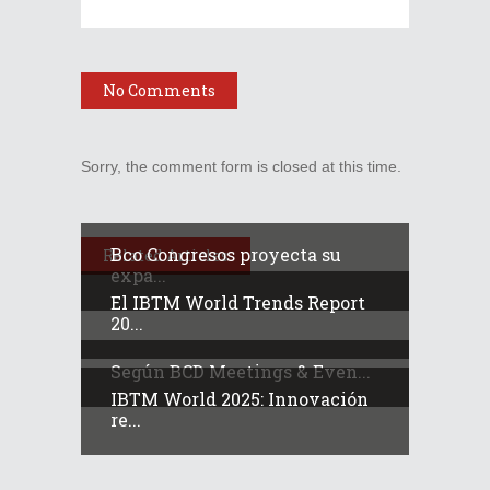
No Comments
Sorry, the comment form is closed at this time.
Bco Congresos proyecta su
Related Articles
expa...
El IBTM World Trends Report
20...
Según BCD Meetings & Even...
IBTM World 2025: Innovación
re...