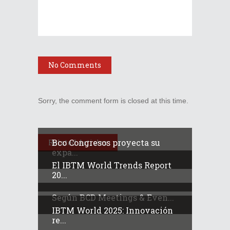
No Comments
Sorry, the comment form is closed at this time.
Bco Congresos proyecta su
Related Articles
expa...
El IBTM World Trends Report
20...
Según BCD Meetings & Even...
IBTM World 2025: Innovación
re...