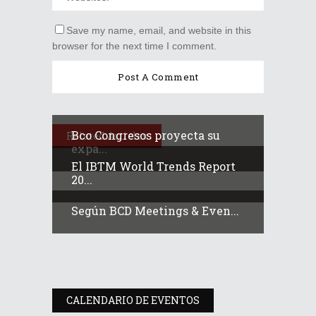
Save my name, email, and website in this
browser for the next time I comment.
Bco Congresos proyecta su
Related Articles
expa...
El IBTM World Trends Report
20...
Según BCD Meetings & Even...
CALENDARIO DE EVENTOS