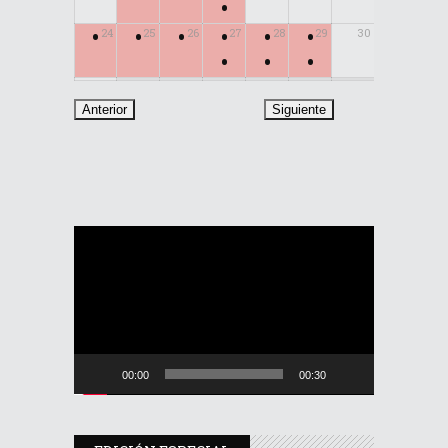
•
•
•
•
•
•
•
24
25
26
27
28
29
30
•
•
•
31
Reproductor
de
vídeo
00:00
00:30