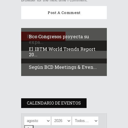
browser for the next time I comment.
Bco Congresos proyecta su
Related Articles
expa...
El IBTM World Trends Report
20...
Según BCD Meetings & Even...
CALENDARIO DE EVENTOS